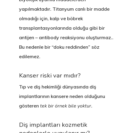
Tedavilerimiz
Hakkımızda
yapılmaktadır. Titanyum canlı bir madde
olmadığı için, kalp ve böbrek
Kliniklerimiz
Sağlık Turizmi
CERRAHİ
transplantasyonlarında olduğu gibi bir
Hekimlerimiz
İmplant Tedavisi
İdari Kadro
ESTETİK
antijen – antibody reaksiyonu oluşturmaz..
Sağlık Turizmi
All On Four İmplant
Diş Beyazlatma (Ble
Kurumsal Kimlik
BRANŞLAR
Bu nedenle bir “doku reddinden” söz
edilemez.
İletişim
Kişiye Özel İmplant
Estetik Diş Hekimliği
Protez
Anlaşmalı Kurumlar
20 Yaş Diş Çekimi (C
Estetik Dolgu (Komp
Ortodonti / Diş Teli 
Estetik İncim Kariyer
Kanser riski var mıdır?
+90 544 144 34 85
Diş Çekimi (Cerrahi)
Lamina Kaplama
Kanal Tedavisi / End
Öneri & Şikayet
WHATSAPP
Tıp ve diş hekimliği dünyasında diş
implantlarının kansere neden olduğunu
Kist Operasyonları (
Zirkonyum Kaplama
Diş Eti Tedavisi
Blog
gösteren
tek bir örnek bile yoktur
.
(Periodontoloji)
T.M.E. Çene Eklemi
Protez
Çocuk Diş Hekimliği
Oral Diagnoz Ve Rad
Diş implantları kozmetik
(Pedodonti)