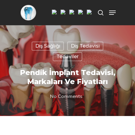
Aramak istediğiniz kelimeyi yazarak
ENTER'a basın.
Diş Sağlığı
Diş Tedavisi
Tedaviler
Pendik İmplant Tedavisi,
Markaları Ve Fiyatları
No Comments