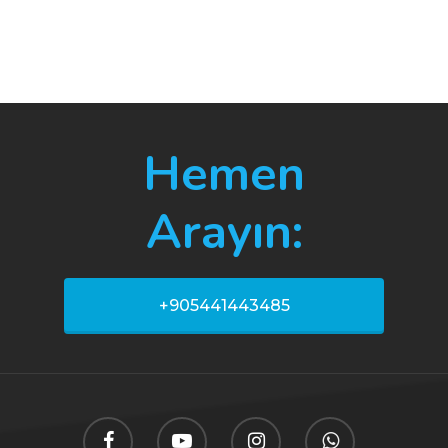
Hemen
Arayın:
+905441443485