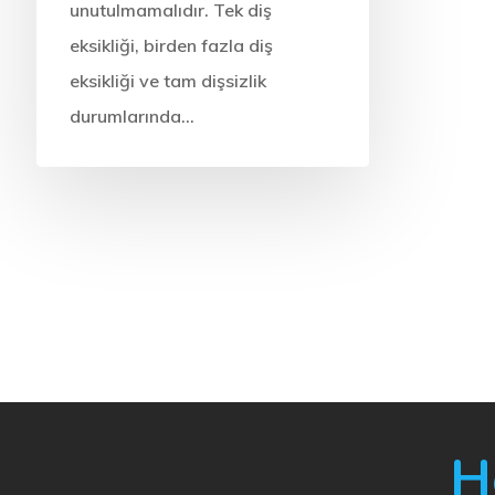
unutulmamalıdır. Tek diş
eksikliği, birden fazla diş
eksikliği ve tam dişsizlik
durumlarında…
Diş Sağlığı
Diş Sağlığı
Diş Tedavisi
Tedaviler
Tedaviler
Tuzla 
Ümraniye İmplant
Tedavis
Tedavisi, Markaları
ve Fiyat
ve Fiyatları
Dişlerinizi
Dişlerinizin sadece çiğnememizi
değil konuş
değil konuşmamızı,
görünüşümüz
görünüşümüzü hatta kişisel
H
karizmamızı 
karizmamızı da etkileyen bir
organımız o