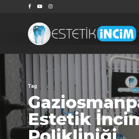
Tag
Gaziosmanpa
Estetik İnci
Polikliniği