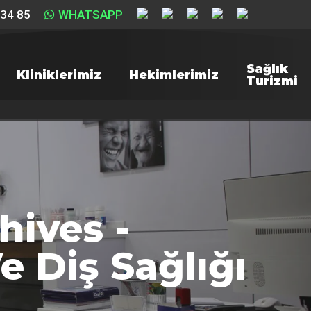
 34 85
WHATSAPP
Sağlık
Kliniklerimiz
Hekimlerimiz
Turizmi
hives -
e Diş Sağlığı