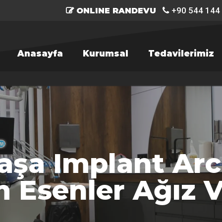
+90 544 144
ONLINE RANDEVU
Anasayfa
Kurumsal
Tedavilerimiz
şa Implant Arc
m Esenler Ağız V