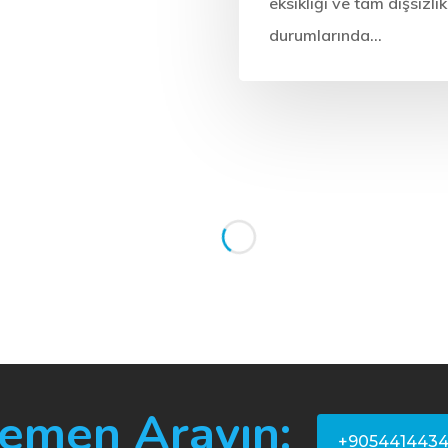
eksikliği ve tam dişsizlik
durumlarında…
Diş Tedavisi
İmplant
i, Markaları
ları
n sadece çiğnememizi
mamızı,
ü hatta kişisel
emen Arayın:
da etkileyen bir
+905441443
lduğu