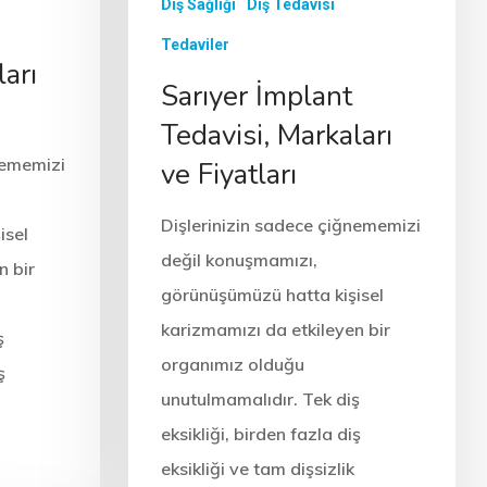
Diş Sağlığı
Diş Tedavisi
Tedaviler
arı
Sarıyer İmplant
Tedavisi, Markaları
nememizi
ve Fiyatları
Dişlerinizin sadece çiğnememizi
isel
değil konuşmamızı,
n bir
görünüşümüzü hatta kişisel
karizmamızı da etkileyen bir
ş
organımız olduğu
ş
unutulmamalıdır. Tek diş
eksikliği, birden fazla diş
eksikliği ve tam dişsizlik