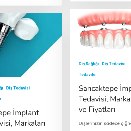
Diş Tedavisi
Diş Sağlığı
Diş Tedavisi
Tedaviler
mplant
Gazi İmplant
i, Markaları
Tedavisi, Markaları
ları
ve Fiyatları
n sadece çiğnememizi
Dişlerinizin sadece çiğnememi
mamızı,
değil konuşmamızı,
ü hatta kişisel
görünüşümüzü hatta kişisel
da etkileyen bir
karizmamızı da etkileyen bir
lduğu
organımız olduğu
dır. Tek diş
Diş Sağlığı
Diş Tedavisi
unutulmamalıdır. Tek diş
den fazla diş
eksikliği, birden fazla diş
am dişsizlik
eksikliği ve tam dişsizlik
Tedaviler
a…
durumlarında…
Sancaktepe İmp
ğı
Diş Tedavisi
Tedavisi, Markal
r
ve Fiyatları
epe İmplant
isi, Markaları
Dişlerinizin sadece çiğ