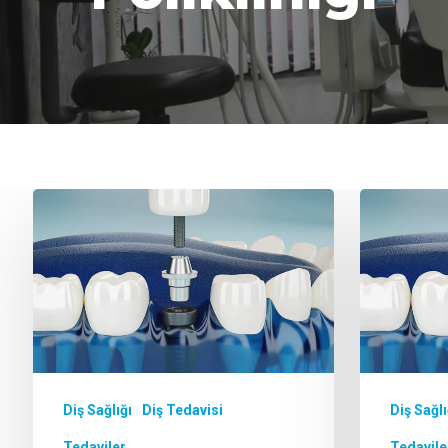
Aramak istediğiniz kelimeyi yazarak ENTE
Diş Sağlığı
Diş Tedavisi
Diş Sağlı
Tedaviler
Tedavile