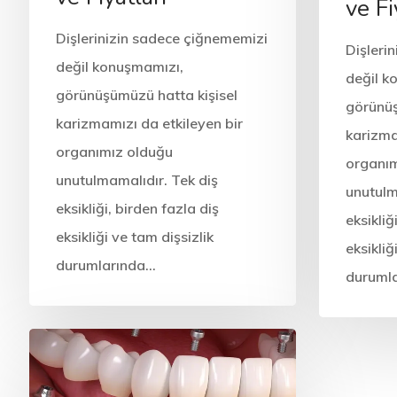
ve Fi
Dişlerinizin sadece çiğnememizi
Dişleri
değil konuşmamızı,
değil k
görünüşümüzü hatta kişisel
görünüş
karizmamızı da etkileyen bir
karizma
organımız olduğu
organım
unutulmamalıdır. Tek diş
unutulm
eksikliği, birden fazla diş
eksikliğ
eksikliği ve tam dişsizlik
eksikliğ
durumlarında…
duruml
Diş Sağlığı
Diş Tedavisi
Diş Sağlığı
Tedaviler
Tedaviler
Mecidiyeköy İmplant
Çağlay
Tedavisi, Markaları
Tedavis
ve Fiyatları