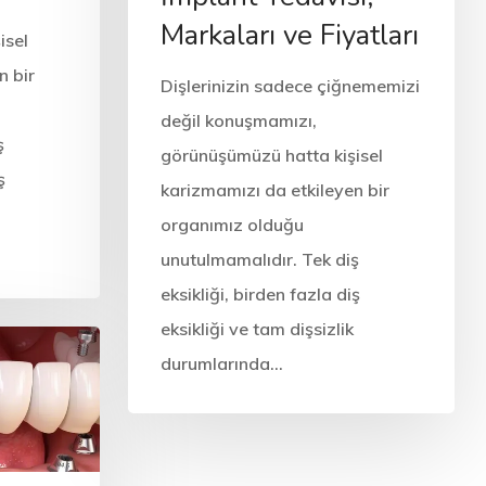
Markaları ve Fiyatları
isel
n bir
Dişlerinizin sadece çiğnememizi
değil konuşmamızı,
ş
görünüşümüzü hatta kişisel
ş
karizmamızı da etkileyen bir
organımız olduğu
unutulmamalıdır. Tek diş
eksikliği, birden fazla diş
eksikliği ve tam dişsizlik
durumlarında…
Diş Sağlığı
Diş Tedavisi
Tedaviler
t
Üsküdar İmplant
Tedavisi, Markaları