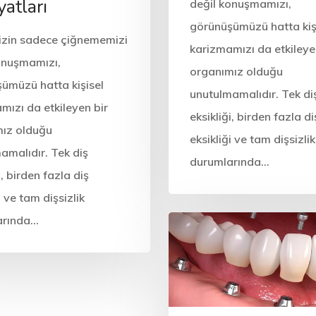
yatları
değil konuşmamızı,
görünüşümüzü hatta kiş
nizin sadece çiğnememizi
karizmamızı da etkileye
onuşmamızı,
organımız olduğu
ümüzü hatta kişisel
unutulmamalıdır. Tek di
mızı da etkileyen bir
eksikliği, birden fazla di
ız olduğu
eksikliği ve tam dişsizlik
amalıdır. Tek diş
durumlarında…
i, birden fazla diş
i ve tam dişsizlik
arında…
Diş Tedavisi
Diş Sağlığı
Diş Tedavisi
Tedaviler
an İmplant
Zeytinburnu İmplan
i, Markaları
Tedavisi, Markaları