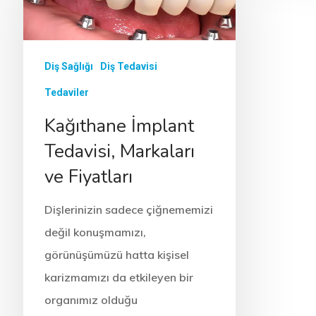
ve Fiyat
Dişlerinizin sadece çiğnememizi
Dişlerinizi
değil konuşmamızı,
değil konuş
görünüşümüzü hatta kişisel
görünüşümüz
karizmamızı da etkileyen bir
karizmamızı 
Diş Sağlığı
Diş Tedavisi
organımız olduğu
organımız o
unutulmamalıdır. Tek diş
unutulmamalı
Tedaviler
eksikliği, birden fazla diş
eksikliği, bir
eksikliği ve tam dişsizlik
eksikliği ve t
Kağıthane İmplant
durumlarında…
durumlarınd
Tedavisi, Markaları
ve Fiyatları
Dişlerinizin sadece çiğnememizi
değil konuşmamızı,
görünüşümüzü hatta kişisel
karizmamızı da etkileyen bir
organımız olduğu