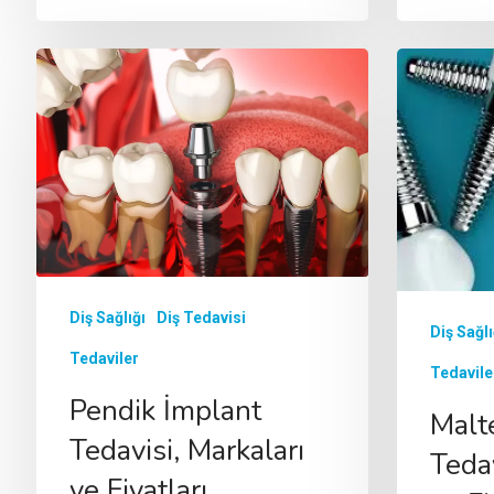
Diş Sağlığı
Diş Tedavisi
Diş Sağlığı
Tedaviler
Tedaviler
Sultangazi İmplant
Şile İ
Tedavisi, Markaları
Tedavis
ve Fiyatları
ve Fiyat
Dişlerinizin sadece çiğnememizi
Dişlerinizi
değil konuşmamızı,
değil konuş
görünüşümüzü hatta kişisel
görünüşümüz
karizmamızı da etkileyen bir
karizmamızı 
organımız olduğu
organımız o
unutulmamalıdır. Tek diş
unutulmamalı
eksikliği, birden fazla diş
eksikliği, bir
eksikliği ve tam dişsizlik
eksikliği ve t
durumlarında…
durumlarınd
Diş Sağlığı
Diş Tedavisi
Diş Sağlı
Tedaviler
Tedavile
Pendik İmplant
Malt
Tedavisi, Markaları
Tedav
ve Fiyatları