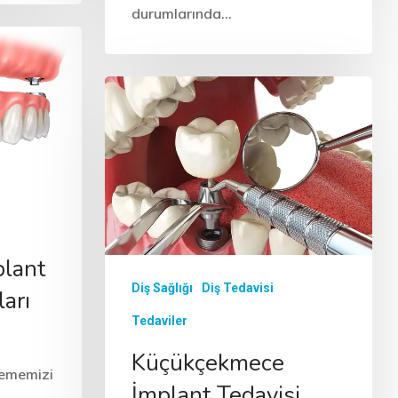
durumlarında…
Diş Sağlığı
Diş Tedavisi
Tedaviler
Gop İmplant
Tedavisi, Markaları
ve Fiyatları
Dişlerinizin sadece çiğnememizi
zi
değil konuşmamızı,
görünüşümüzü hatta kişisel
karizmamızı da etkileyen bir
organımız olduğu
unutulmamalıdır. Tek diş
eksikliği, birden fazla diş
eksikliği ve tam dişsizlik
durumlarında…
lant
Diş Sağlığı
Diş Tedavisi
arı
Tedaviler
Küçükçekmece
nememizi
İmplant Tedavisi,