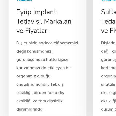
Eyüp İmplant
Sult
Tedavisi, Markaları
Tedav
ve Fiyatları
ve Fi
Dişlerinizin sadece çiğnememizi
Dişleri
değil konuşmamızı,
değil k
görünüşümüzü hatta kişisel
görünüş
karizmamızı da etkileyen bir
karizma
organımız olduğu
organım
unutulmamalıdır. Tek diş
unutulm
eksikliği, birden fazla diş
eksikliğ
eksikliği ve tam dişsizlik
eksikliğ
durumlarında…
duruml