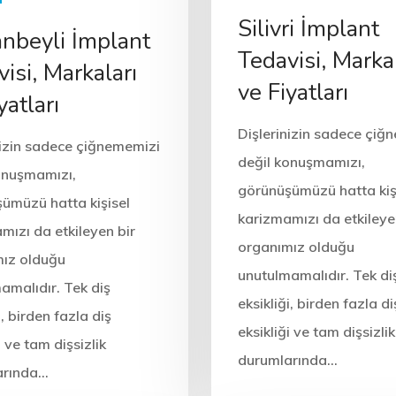
Silivri İmplant
anbeyli İmplant
Tedavisi, Markal
isi, Markaları
ve Fiyatları
yatları
Dişlerinizin sadece çiğ
nizin sadece çiğnememizi
değil konuşmamızı,
onuşmamızı,
görünüşümüzü hatta kiş
ümüzü hatta kişisel
karizmamızı da etkileye
mızı da etkileyen bir
organımız olduğu
ız olduğu
unutulmamalıdır. Tek di
amalıdır. Tek diş
eksikliği, birden fazla di
i, birden fazla diş
eksikliği ve tam dişsizlik
i ve tam dişsizlik
durumlarında…
arında…