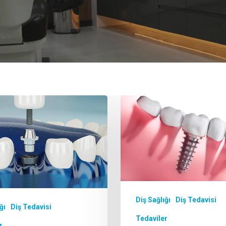
R'a basın.
Diş Sağlığı
Diş Tedavisi
ğı
Diş Tedavisi
Tedaviler
r