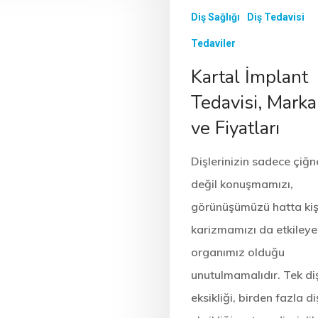
ları
ve Fiyatları
Diş Sağlığı
Diş Tedavisi
n sadece çiğnememizi
Dişlerinizin sadece çiğnememi
mamızı,
değil konuşmamızı,
Tedaviler
ü hatta kişisel
görünüşümüzü hatta kişisel
da etkileyen bir
karizmamızı da etkileyen bir
Kartal İmplant
lduğu
organımız olduğu
dır. Tek diş
unutulmamalıdır. Tek diş
Tedavisi, Markal
den fazla diş
eksikliği, birden fazla diş
am dişsizlik
eksikliği ve tam dişsizlik
ve Fiyatları
a…
durumlarında…
Dişlerinizin sadece çiğ
değil konuşmamızı,
görünüşümüzü hatta kiş
karizmamızı da etkileye
organımız olduğu
unutulmamalıdır. Tek di
eksikliği, birden fazla di