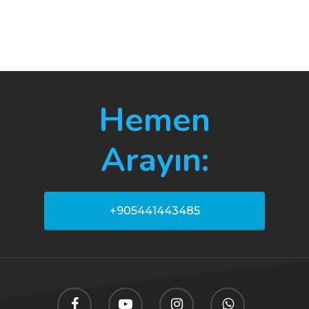
Hemen
Arayın:
+905441443485