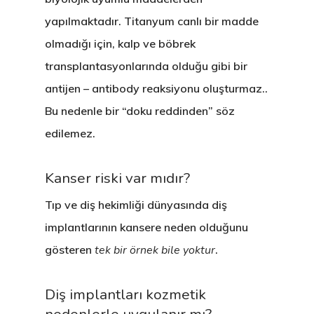
Tedavilerimiz
Hakkımızda
yapılmaktadır. Titanyum canlı bir madde
olmadığı için, kalp ve böbrek
Kliniklerimiz
Sağlık Turizmi
CERRAHİ
transplantasyonlarında olduğu gibi bir
Hekimlerimiz
İmplant Tedavisi
İdari Kadro
ESTETİK
antijen – antibody reaksiyonu oluşturmaz..
Sağlık Turizmi
All On Four İmplant
Diş Beyazlatma (Ble
Kurumsal Kimlik
BRANŞLAR
Bu nedenle bir “doku reddinden” söz
edilemez.
İletişim
Kişiye Özel İmplant
Estetik Diş Hekimliği
Protez
Anlaşmalı Kurumlar
20 Yaş Diş Çekimi (C
Estetik Dolgu (Komp
Ortodonti / Diş Teli 
Estetik İncim Kariyer
Kanser riski var mıdır?
+90 544 144 34 85
Diş Çekimi (Cerrahi)
Lamina Kaplama
Kanal Tedavisi / End
Öneri & Şikayet
WHATSAPP
Tıp ve diş hekimliği dünyasında diş
implantlarının kansere neden olduğunu
Kist Operasyonları (
Zirkonyum Kaplama
Diş Eti Tedavisi
Blog
gösteren
tek bir örnek bile yoktur
.
(Periodontoloji)
T.M.E. Çene Eklemi
Protez
Çocuk Diş Hekimliği
Oral Diagnoz Ve Rad
Diş implantları kozmetik
(Pedodonti)