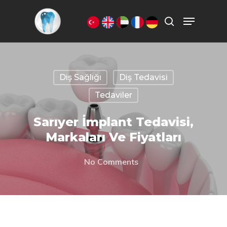
Aramak istediğiniz kelimeyi yazarak
ENTER'a basın.
Diş Sağlığı
Diş Tedavisi
Tedaviler
Sarıyer İmplant Tedavisi,
Markaları Ve Fiyatları
No Comments