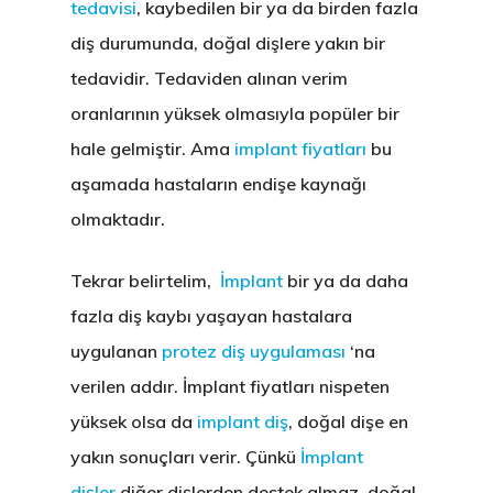
tedavisi
, kaybedilen bir ya da birden fazla
diş durumunda, doğal dişlere yakın bir
tedavidir. Tedaviden alınan verim
oranlarının yüksek olmasıyla popüler bir
hale gelmiştir. Ama
implant fiyatları
bu
aşamada hastaların endişe kaynağı
olmaktadır.
Tekrar belirtelim,
İmplant
bir ya da daha
fazla diş kaybı yaşayan hastalara
uygulanan
protez diş uygulaması
‘na
verilen addır.
İmplant fiyatları
nispeten
yüksek olsa da
implant diş
, doğal dişe en
yakın sonuçları verir. Çünkü
İmplant
dişler
diğer dişlerden destek almaz, doğal