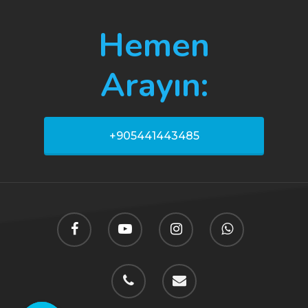
Hemen
Arayın:
+905441443485