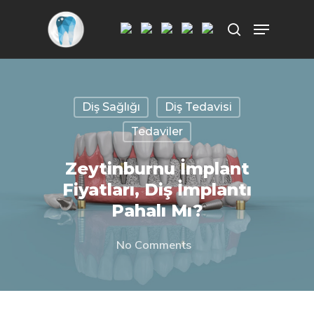
Aramak istediğiniz kelimeyi yazarak
ENTER'a basın.
Diş Sağlığı
Diş Tedavisi
Tedaviler
Zeytinburnu İmplant
Fiyatları, Diş İmplantı
Pahalı Mı?
No Comments