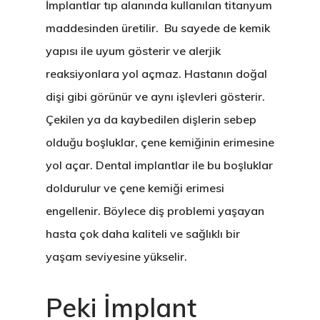
Diş Çekimi (Cerrahi)
Lamina Kaplama
Kanal Tedavisi / End
Öneri & Şikayet
İmplantlar tıp alanında kullanılan titanyum
WHATSAPP
maddesinden üretilir. Bu sayede de kemik
Kist Operasyonları (
Zirkonyum Kaplama
Diş Eti Tedavisi
Blog
yapısı ile uyum gösterir ve alerjik
(Periodontoloji)
T.M.E. Çene Eklemi
Protez
reaksiyonlara yol açmaz. Hastanın doğal
Çocuk Diş Hekimliği
dişi gibi görünür ve aynı işlevleri gösterir.
Oral Diagnoz Ve Rad
(Pedodonti)
Çekilen ya da kaybedilen dişlerin sebep
olduğu boşluklar, çene kemiğinin erimesine
yol açar. Dental implantlar ile bu boşluklar
doldurulur ve çene kemiği erimesi
engellenir. Böylece diş problemi yaşayan
hasta çok daha kaliteli ve sağlıklı bir
yaşam seviyesine yükselir.
Peki İmplant