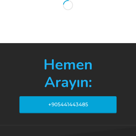
Hemen
Arayın:
+905441443485