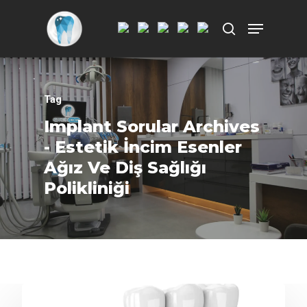
Aramak istediğiniz kelimeyi yazarak
ENTER'a basın.
Tag
Implant Sorular Archives
- Estetik İncim Esenler
Ağız Ve Diş Sağlığı
Polikliniği