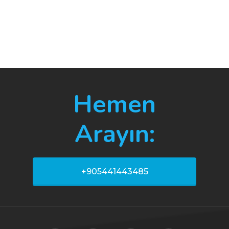
Hemen
Arayın:
+905441443485