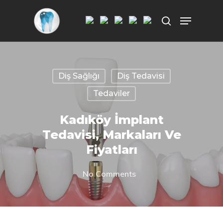
Aramak istediğiniz kelimeyi yazarak
ENTER'a basın.
Diş Sağlığı
Diş Tedavisi
Tedaviler
Kadıköy İmplant
Tedavisi, Markaları Ve
Fiyatları
No Comments