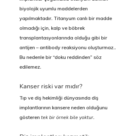
biyolojik uyumlu maddelerden
Tedavilerimiz
Hakkımızda
yapılmaktadır. Titanyum canlı bir madde
Kliniklerimiz
Sağlık Turizmi
CERRAHİ
olmadığı için, kalp ve böbrek
Hekimlerimiz
İmplant Tedavisi
İdari Kadro
ESTETİK
transplantasyonlarında olduğu gibi bir
antijen – antibody reaksiyonu oluşturmaz..
Sağlık Turizmi
All On Four İmplant
Diş Beyazlatma (Ble
Kurumsal Kimlik
BRANŞLAR
Bu nedenle bir “doku reddinden” söz
İletişim
Kişiye Özel İmplant
Estetik Diş Hekimliği
Protez
Anlaşmalı Kurumlar
edilemez.
20 Yaş Diş Çekimi (C
Estetik Dolgu (Komp
Ortodonti / Diş Teli 
Estetik İncim Kariyer
+90 544 144 34 85
Kanser riski var mıdır?
Diş Çekimi (Cerrahi)
Lamina Kaplama
Kanal Tedavisi / End
Öneri & Şikayet
WHATSAPP
Tıp ve diş hekimliği dünyasında diş
Kist Operasyonları (
Zirkonyum Kaplama
Diş Eti Tedavisi
Blog
implantlarının kansere neden olduğunu
(Periodontoloji)
T.M.E. Çene Eklemi
Protez
gösteren
tek bir örnek bile yoktur
.
Çocuk Diş Hekimliği
Oral Diagnoz Ve Rad