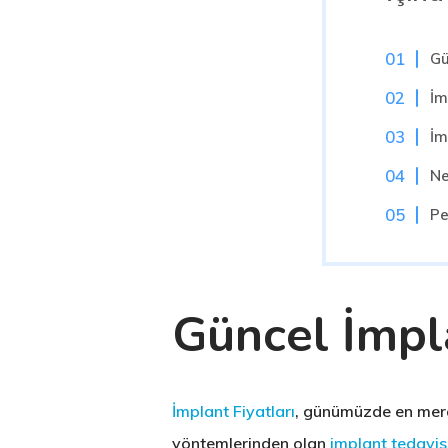
Gü
İm
İm
Ne
Pe
Güncel İmpla
İmplant Fiyatları
, günümüzde en merak
yöntemlerinden olan
implant tedavis