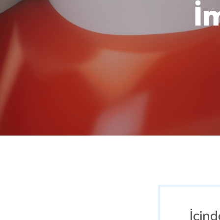
İ
Aramak istediğiniz kelimeyi yazarak ENTE
İçind