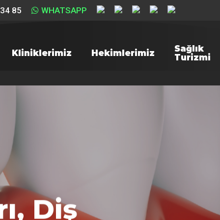
 34 85
WHATSAPP
Sağlık
Kliniklerimiz
Hekimlerimiz
Turizmi
ı, Diş