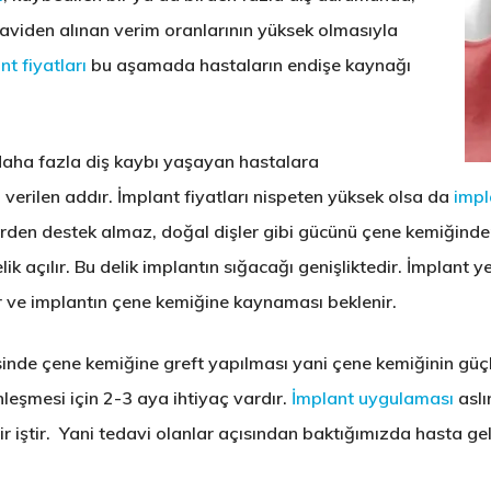
daviden alınan verim oranlarının yüksek olmasıyla
nt fiyatları
bu aşamada hastaların endişe kaynağı
daha fazla diş kaybı yaşayan hastalara
 verilen addır.
İmplant fiyatları
nispeten yüksek olsa da
impl
erden destek almaz, doğal dişler gibi gücünü çene kemiğinde
elik açılır. Bu delik implantın sığacağı genişliktedir. İmplant y
lır ve implantın çene kemiğine kaynaması beklenir.
sinde
çene kemiğine greft
yapılması yani çene kemiğinin güçl
nleşmesi için 2-3 aya ihtiyaç vardır.
İmplant uygulaması
aslı
bir iştir. Yani tedavi olanlar açısından baktığımızda hasta ge