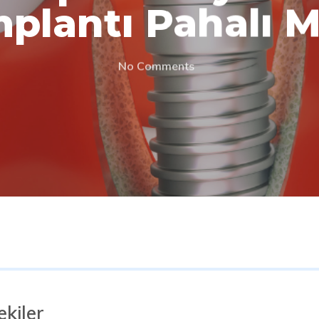
mplantı Pahalı M
No Comments
R'a basın.
ekiler