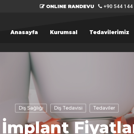
+90 544 144
ONLINE RANDEVU
Anasayfa
Kurumsal
Tedavilerimiz
Diş Sağlığı
Diş Tedavisi
Tedaviler
 İmplant Fiyatlar