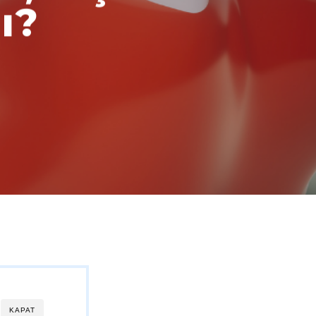
ı?
KAPAT