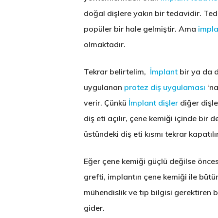
doğal dişlere yakın bir tedavidir. Te
popüler bir hale gelmiştir. Ama
impla
olmaktadır.
Tekrar belirtelim,
İmplant
bir ya da 
uygulanan
protez diş uygulaması
‘na
verir. Çünkü
İmplant dişler
diğer dişl
diş eti açılır, çene kemiği içinde bir d
üstündeki diş eti kısmı tekrar kapatı
Eğer çene kemiği güçlü değilse önce
grefti
, implantın çene kemiği ile bütü
mühendislik ve tıp bilgisi gerektiren 
gider.