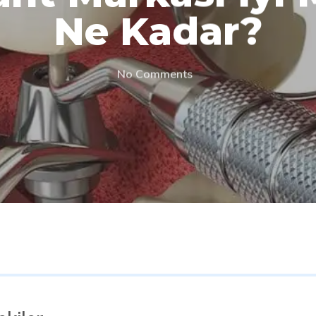
Ne Kadar?
No Comments
R'a basın.