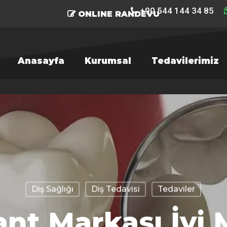
+90 544 144 34 85
ONLINE RANDEVU
Anasayfa
Kurumsal
Tedavilerimiz
Diş Sağlığı
Diş Tedavisi
Tedaviler
ant Markası İyi M