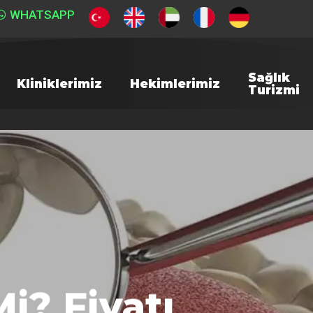
WHATSAPP
Sağlık
Kliniklerimiz
Hekimlerimiz
Turizmi
i? Fiyatı