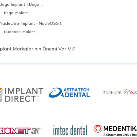
Bego İmplant ( Bego ):
Bego İmplant
NucleOSS İmplant ( NucleOSS ):
Nucleoss İmplant
plant Markalarının Önemi Var Mı?