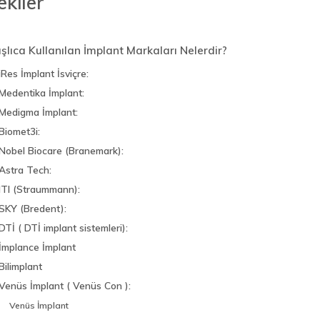
ekiler
şlıca Kullanılan İmplant Markaları Nelerdir?
iRes İmplant İsviçre:
Medentika İmplant:
Medigma İmplant:
Biomet3i:
Nobel Biocare (Branemark):
Astra Tech:
ITI (Straummann):
SKY (Bredent):
DTİ ( DTİ implant sistemleri):
İmplance İmplant
Bilimplant
Venüs İmplant ( Venüs Con ):
Venüs İmplant