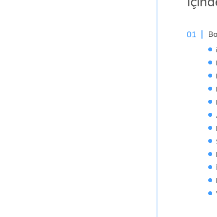
İçind
Ba