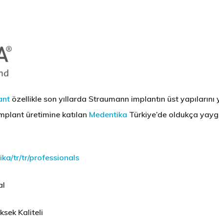
ant
özellikle son yıllarda Straumann implantın üst yapılarını
mplant üretimine katılan
Medentika
Türkiye’de oldukça yaygı
a/tr/tr/professionals
al
ksek Kaliteli