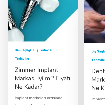
Diş Sağlığı
Diş Tedavisi
Diş Sağlı
Tedaviler
Tedavile
Zimmer İmplant
Dent
Markası İyi mi? Fiyatı
Marka
Ne Kadar?
Ne K
İmplant markaları arasında
İmplant