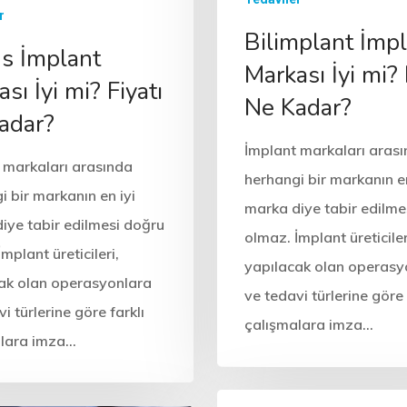
r
Bilimplant İmp
s İmplant
Markası İyi mi? 
sı İyi mi? Fiyatı
Ne Kadar?
adar?
İmplant markaları aras
 markaları arasında
herhangi bir markanın en
i bir markanın en iyi
marka diye tabir edilme
iye tabir edilmesi doğru
olmaz. İmplant üreticiler
mplant üreticileri,
yapılacak olan operasy
ak olan operasyonlara
ve tedavi türlerine göre 
i türlerine göre farklı
çalışmalara imza…
alara imza…