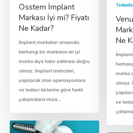
Osstem İmplant
Tedavile
Markası İyi mi? Fiyatı
Venu
Ne Kadar?
Marka
Ne K
İmplant markaları arasında
herhangi bir markanın en iyi
İmplant
marka diye tabir edilmesi doğru
herhang
olmaz. İmplant üreticileri,
marka d
yapılacak olan operasyonlara
olmaz. İ
ve tedavi türlerine göre farklı
yapılac
çalışmalara imza…
ve tedav
çalışm