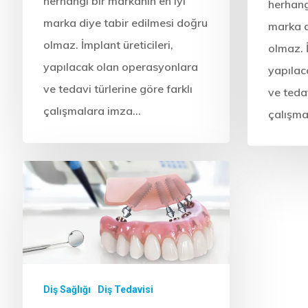
herhangi bir markanın en iyi
herhang
marka diye tabir edilmesi doğru
marka d
olmaz. İmplant üreticileri,
olmaz. İ
yapılacak olan operasyonlara
yapılac
ve tedavi türlerine göre farklı
ve tedav
çalışmalara imza…
çalışm
Diş Sağlığı
Diş Tedavisi