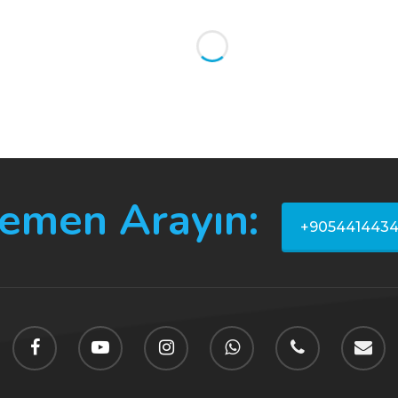
emen Arayın:
+905441443