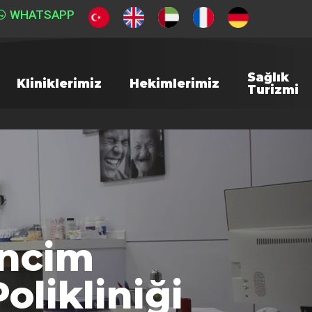
WHATSAPP
Sağlık
Kliniklerimiz
Hekimlerimiz
Turizmi
İncim
olikliniği