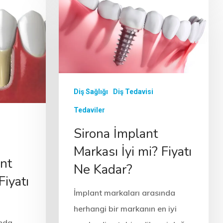
Diş Sağlığı
Diş Tedavisi
Tedaviler
Sirona İmplant
Markası İyi mi? Fiyatı
nt
Ne Kadar?
Fiyatı
İmplant markaları arasında
herhangi bir markanın en iyi
ında