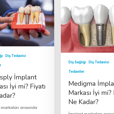
ğı
Diş Tedavisi
Diş Sağlığı
Diş Tedavisi
r
Tedaviler
sply İmplant
Medigma İmpla
sı İyi mi? Fiyatı
Markası İyi mi? 
adar?
Ne Kadar?
 markaları arasında
İmplant markaları aras