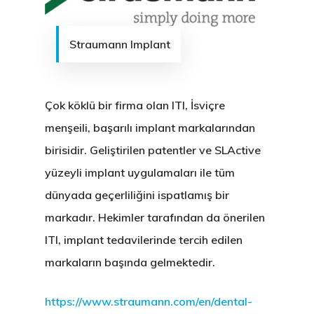
Sağlık Turizmi
All On Four İmplant
Diş Beyazlatma (Ble
Kurumsal Kimlik
BRANŞLAR
Straumann Implant
İletişim
Kişiye Özel İmplant
Estetik Diş Hekimliği
Protez
Anlaşmalı Kurumlar
20 Yaş Diş Çekimi (C
Estetik Dolgu (Komp
Ortodonti / Diş Teli 
Estetik İncim Kariyer
+90 544 144 34 85
Çok köklü bir firma olan ITI, İsviçre
Diş Çekimi (Cerrahi)
Lamina Kaplama
Kanal Tedavisi / End
Öneri & Şikayet
WHATSAPP
menşeili, başarılı
implant markaları
ndan
Kist Operasyonları (
Zirkonyum Kaplama
Diş Eti Tedavisi
Blog
birisidir. Geliştirilen patentler ve SLActive
(Periodontoloji)
T.M.E. Çene Eklemi
Protez
yüzeyli implant uygulamaları ile tüm
Çocuk Diş Hekimliği
dünyada geçerliliğini ispatlamış bir
Oral Diagnoz Ve Rad
(Pedodonti)
markadır. Hekimler tarafından da önerilen
ITI, implant tedavilerinde tercih edilen
markaların başında gelmektedir.
https://www.straumann.com/en/dental-