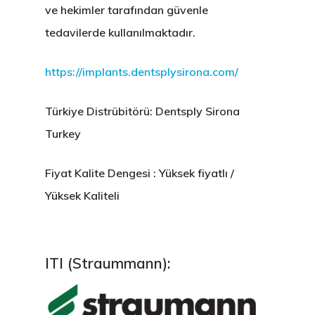
ve hekimler tarafından güvenle
tedavilerde kullanılmaktadır.
https://implants.dentsplysirona.com/
Türkiye Distrübitörü: Dentsply Sirona
ONLINE RANDEVU
Turkey
Fiyat Kalite Dengesi : Yüksek fiyatlı /
Anasayfa
Yüksek Kaliteli
Kurumsal
Tedavilerimiz
Hakkımızda
ITI (Straummann):
Kliniklerimiz
Sağlık Turizmi
CERRAHİ
Hekimlerimiz
İmplant Tedavisi
İdari Kadro
ESTETİK