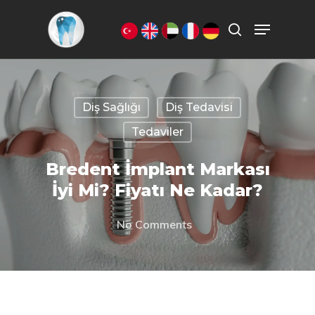
Aramak istediğiniz kelimeyi yazarak
ENTER'a basın.
Diş Sağlığı
Diş Tedavisi
Tedaviler
Bredent İmplant Markası
İyi Mi? Fiyatı Ne Kadar?
No Comments