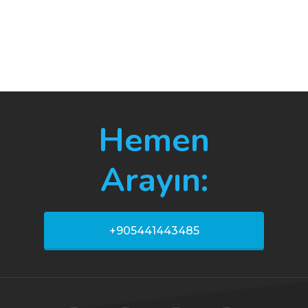
Hemen
Arayın:
+905441443485