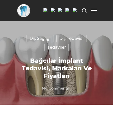
Aramak istediğiniz kelimeyi yazarak
ENTER'a basın.
Diş Sağlığı
Diş Tedavisi
Tedaviler
Bağcılar İmplant
Tedavisi, Markaları Ve
Fiyatları
No Comments