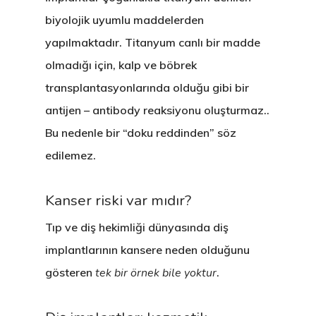
biyolojik uyumlu maddelerden
Tedavilerimiz
Hakkımızda
yapılmaktadır. Titanyum canlı bir madde
Kliniklerimiz
Sağlık Turizmi
CERRAHİ
olmadığı için, kalp ve böbrek
Hekimlerimiz
İmplant Tedavisi
İdari Kadro
ESTETİK
transplantasyonlarında olduğu gibi bir
antijen – antibody reaksiyonu oluşturmaz..
Sağlık Turizmi
All On Four İmplant
Diş Beyazlatma (Ble
Kurumsal Kimlik
BRANŞLAR
Bu nedenle bir “doku reddinden” söz
İletişim
Kişiye Özel İmplant
Estetik Diş Hekimliği
Protez
Anlaşmalı Kurumlar
edilemez.
20 Yaş Diş Çekimi (C
Estetik Dolgu (Komp
Ortodonti / Diş Teli 
Estetik İncim Kariyer
+90 544 144 34 85
Kanser riski var mıdır?
Diş Çekimi (Cerrahi)
Lamina Kaplama
Kanal Tedavisi / End
Öneri & Şikayet
WHATSAPP
Tıp ve diş hekimliği dünyasında diş
Kist Operasyonları (
Zirkonyum Kaplama
Diş Eti Tedavisi
Blog
implantlarının kansere neden olduğunu
(Periodontoloji)
T.M.E. Çene Eklemi
Protez
gösteren
tek bir örnek bile yoktur
.
Çocuk Diş Hekimliği
Oral Diagnoz Ve Rad