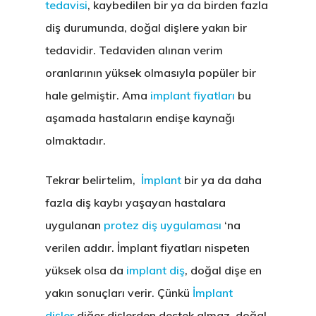
tedavisi
, kaybedilen bir ya da birden fazla
diş durumunda, doğal dişlere yakın bir
tedavidir. Tedaviden alınan verim
oranlarının yüksek olmasıyla popüler bir
hale gelmiştir. Ama
implant fiyatları
bu
aşamada hastaların endişe kaynağı
olmaktadır.
Tekrar belirtelim,
İmplant
bir ya da daha
fazla diş kaybı yaşayan hastalara
uygulanan
protez diş uygulaması
‘na
verilen addır.
İmplant fiyatları
nispeten
yüksek olsa da
implant diş
, doğal dişe en
yakın sonuçları verir. Çünkü
İmplant
dişler
diğer dişlerden destek almaz, doğal