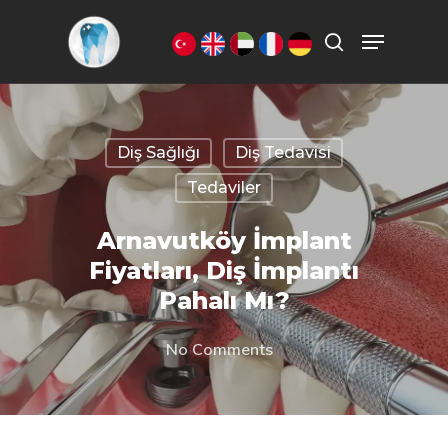
Aramak istediğiniz kelimeyi yazarak
ENTER'a basın.
Diş Sağlığı
Diş Tedavisi
Tedaviler
Arnavutköy İmplant
Fiyatları, Diş İmplantı
Pahalı Mı?
No Comments