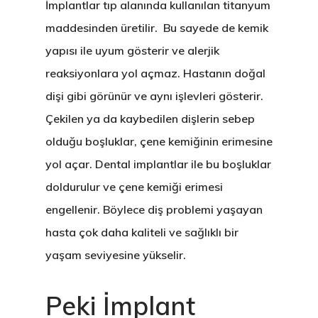
Diş Çekimi (Cerrahi)
Lamina Kaplama
Kanal Tedavisi / End
Öneri & Şikayet
İmplantlar tıp alanında kullanılan titanyum
WHATSAPP
maddesinden üretilir. Bu sayede de kemik
Kist Operasyonları (
Zirkonyum Kaplama
Diş Eti Tedavisi
Blog
yapısı ile uyum gösterir ve alerjik
(Periodontoloji)
T.M.E. Çene Eklemi
Protez
reaksiyonlara yol açmaz. Hastanın doğal
Çocuk Diş Hekimliği
dişi gibi görünür ve aynı işlevleri gösterir.
Oral Diagnoz Ve Rad
(Pedodonti)
Çekilen ya da kaybedilen dişlerin sebep
olduğu boşluklar, çene kemiğinin erimesine
yol açar. Dental implantlar ile bu boşluklar
doldurulur ve çene kemiği erimesi
engellenir. Böylece diş problemi yaşayan
hasta çok daha kaliteli ve sağlıklı bir
yaşam seviyesine yükselir.
Peki İmplant