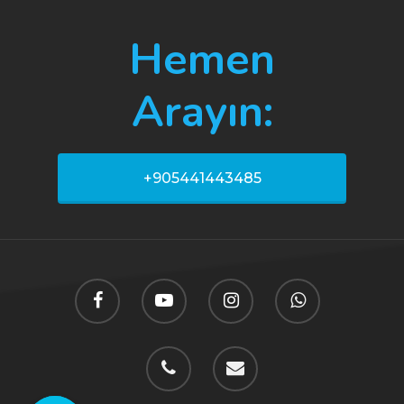
Hemen
Arayın:
+905441443485