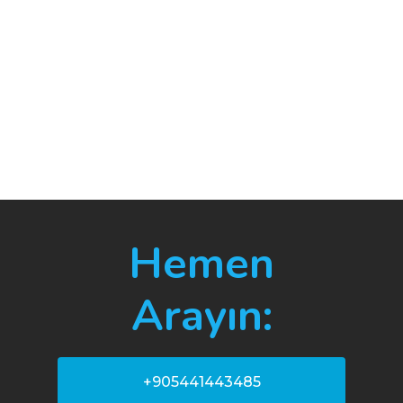
Hemen
Arayın:
+905441443485