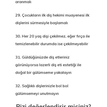
aranmalı
Kurumsal
29.
Çocukların ilk diş hekimi muayenesi ilk
Tedavilerimiz
Hakkımızda
dişlerini sürmesiyle başlamalı
Kliniklerimiz
Sağlık Turizmi
CERRAHİ
30.
Her 20 yaş dişi çekilmez, eğer fırça ile
Hekimlerimiz
İmplant Tedavisi
İdari Kadro
ESTETİK
temizlenebilir durumda ise çekilmeyebilir
Sağlık Turizmi
All On Four İmplant
Diş Beyazlatma (Ble
Kurumsal Kimlik
BRANŞLAR
31.
Güldüğünüzde diş etleriniz
İletişim
Kişiye Özel İmplant
Estetik Diş Hekimliği
Protez
Anlaşmalı Kurumlar
görünüyorsa lazerli diş eti estetiği ile
20 Yaş Diş Çekimi (C
Estetik Dolgu (Komp
Ortodonti / Diş Teli 
Estetik İncim Kariyer
doğal bir gülümseme yakalayın
+90 544 144 34 85
Diş Çekimi (Cerrahi)
Lamina Kaplama
Kanal Tedavisi / End
Öneri & Şikayet
WHATSAPP
32.
Sağlıklı dişlerinizle bol bol
Kist Operasyonları (
Zirkonyum Kaplama
Diş Eti Tedavisi
Blog
gülümsemeyi unutmayın
(Periodontoloji)
T.M.E. Çene Eklemi
Protez
Bizi değerlendirir misiniz?