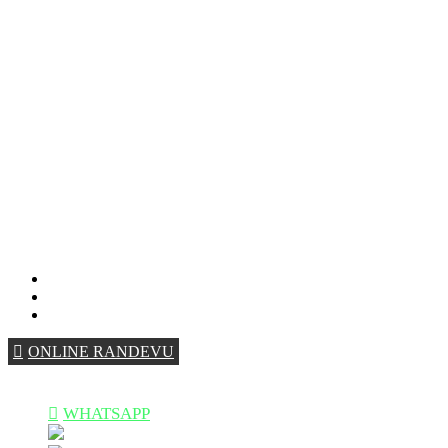
ONLINE RANDEVU
+90 544 144 34 85
WHATSAPP