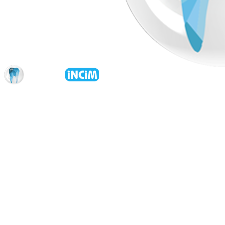
Anasayfa
Kurumsal
Hakkımızda
Sağlık Turizmi
İdari Kadro
Kurumsal Kimlik
Anlaşmalı Kurumlar
Estetik İncim Kariyer
Öneri & Şikayet
Blog
Tedavilerimiz
CERRAHİ
İmplant Tedavisi