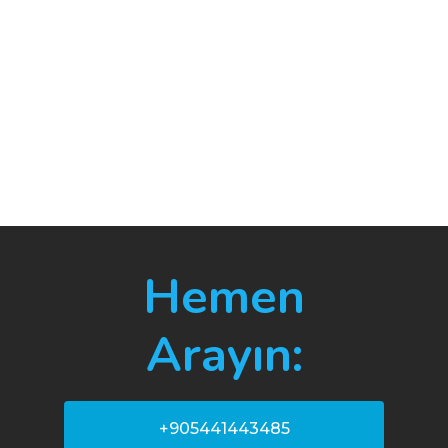
Hemen
Arayın:
+905441443485