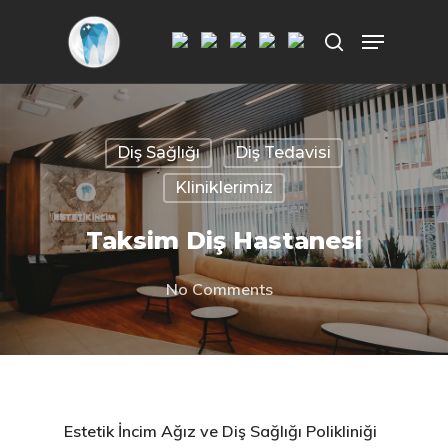
Aramak istediğiniz kelimeyi yazarak
ENTER'a basın.
Diş Sağlığı
Diş Tedavisi
Kliniklerimiz
Taksim Diş Hastanesi
No Comments
Estetik İncim
Ağız ve Diş Sağlığı Polikliniği