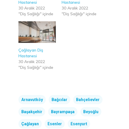
Hastanesi
Hastanesi
30 Aralık 2022
30 Aralık 2022
"Diş Sağlığı" içinde
"Diş Sağlığı" içinde
ONLINE RANDEVU
Çağlayan Diş
Hastanesi
30 Aralık 2022
Anasayfa
"Diş Sağlığı" içinde
Kurumsal
Tedavilerimiz
Hakkımızda
Arnavutköy
Bağcılar
Bahçelievler
Kliniklerimiz
Sağlık Turizmi
CERRAHİ
Başakşehir
Bayrampaşa
Beyoğlu
Hekimlerimiz
İmplant Tedavisi
İdari Kadro
ESTETİK
Çağlayan
Esenler
Esenyurt
Sağlık Turizmi
All On Four İmplant
Diş Beyazlatma (Ble
Kurumsal Kimlik
BRANŞLAR