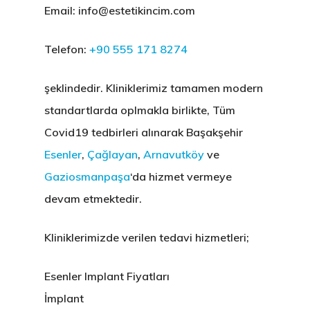
Email: info@estetikincim.com
Telefon:
+90 555 171 8274
şeklindedir. Kliniklerimiz tamamen modern
standartlarda oplmakla birlikte, Tüm
Covid19 tedbirleri alınarak Başakşehir
Esenler
,
Çağlayan
,
Arnavutköy
ve
Gaziosmanpaşa
‘da hizmet vermeye
devam etmektedir.
Kliniklerimizde verilen tedavi hizmetleri;
Esenler
Implant Fiyatları
İmplant