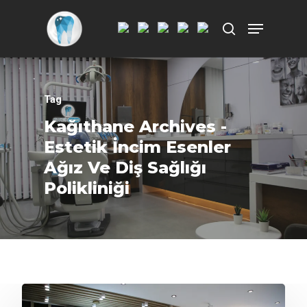
Aramak istediğiniz kelimeyi yazarak
ENTER'a basın.
Tag
Kağıthane Archives -
Estetik İncim Esenler
Ağız Ve Diş Sağlığı
Polikliniği