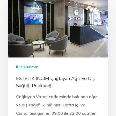
ONLINE RANDEVU
Anasayfa
Kurumsal
Kliniklerimiz
Tedavilerimiz
Hakkımızda
ESTETİK İNCİM Çağlayan Ağız ve Diş
Kliniklerimiz
Sağlık Turizmi
CERRAHİ
Sağlığı Polikliniği
Hekimlerimiz
İmplant Tedavisi
İdari Kadro
ESTETİK
Çağlayan Vatan caddesinde bulunan ağız
Sağlık Turizmi
All On Four İmplant
Diş Beyazlatma (Ble
ve diş sağlığı kliniğimiz, Hafta içi ve
Kurumsal Kimlik
BRANŞLAR
Cumartesi günleri 09:00 ile 22:00 saatleri