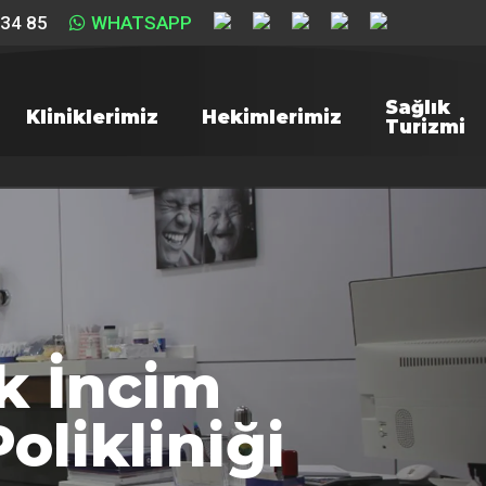
 34 85
WHATSAPP
Sağlık
Kliniklerimiz
Hekimlerimiz
Turizmi
ik İncim
olikliniği