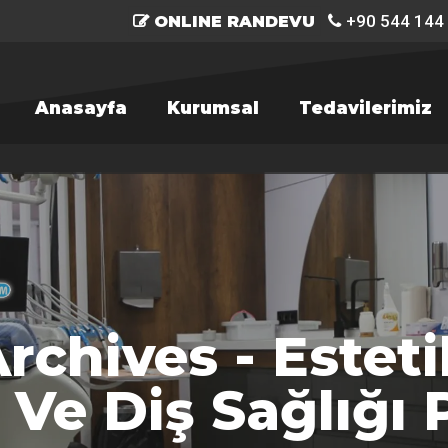
+90 544 144
ONLINE RANDEVU
Anasayfa
Kurumsal
Tedavilerimiz
Archives - Estet
R'a basın.
Ve Diş Sağlığı P