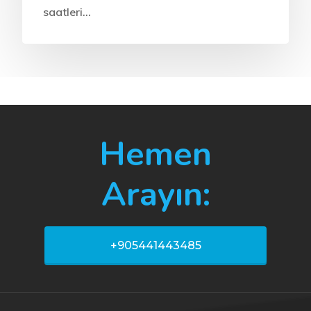
saatleri…
Hemen
Arayın:
+905441443485