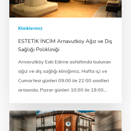
20 Yaş Diş Çekimi (C
Estetik Dolgu (Komp
Ortodonti / Diş Teli 
Estetik İncim Kariyer
+90 544 144 34 85
Diş Çekimi (Cerrahi)
Lamina Kaplama
Kanal Tedavisi / End
Öneri & Şikayet
WHATSAPP
Kliniklerimiz
Kist Operasyonları (
Zirkonyum Kaplama
Diş Eti Tedavisi
Blog
ESTETİK İNCİM Arnavutköy Ağız ve Diş
(Periodontoloji)
Sağlığı Polikliniği
T.M.E. Çene Eklemi
Protez
Çocuk Diş Hekimliği
Arnavutköy Eski Edirne asfaltında bulunan
Oral Diagnoz Ve Rad
(Pedodonti)
ağız ve diş sağlığı kliniğimiz, Hafta içi ve
Cumartesi günleri 09:00 ile 22:00 saatleri
arasında, Pazar günleri 10:00 ile 19:00…