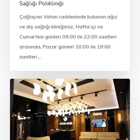
Sağlığı Polikliniği
Çağlayan Vatan caddesinde bulunan ağız
ve diş sağlığı kliniğimiz, Hafta içi ve
ONLINE RANDEVU
Cumartesi günleri 09:00 ile 22:00 saatleri
arasında, Pazar günleri 10:00 ile 19:00
Anasayfa
saatleri…
Kurumsal
Tedavilerimiz
Hakkımızda
Kliniklerimiz
Sağlık Turizmi
CERRAHİ
Hekimlerimiz
İmplant Tedavisi
İdari Kadro
ESTETİK
Sağlık Turizmi
All On Four İmplant
Diş Beyazlatma (Ble
Kurumsal Kimlik
BRANŞLAR
İletişim
Kişiye Özel İmplant
Estetik Diş Hekimliği
Protez
Anlaşmalı Kurumlar