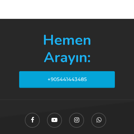
Hemen
Arayın:
+905441443485