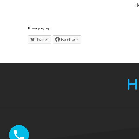
He
Bunu paylaş:
Twitter
Facebook
H