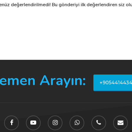
nüz değerlendirilmedi! Bu gönderiyi ilk değerlendiren siz ol
emen Arayın:
+905441443