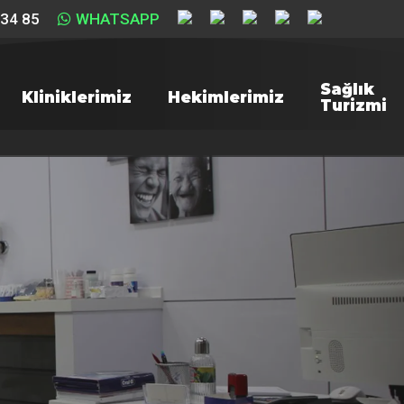
 34 85
WHATSAPP
Sağlık
Kliniklerimiz
Hekimlerimiz
Turizmi