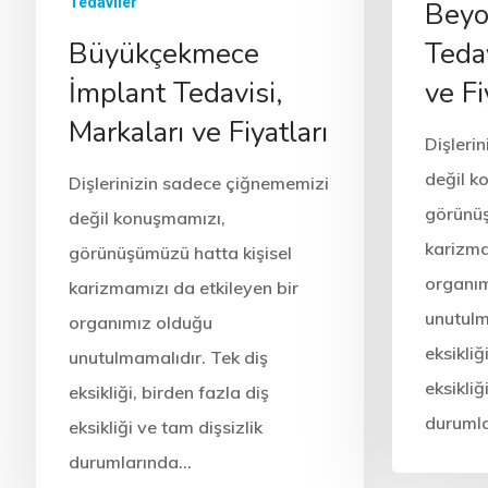
Tedaviler
Beyo
Tedav
Büyükçekmece
ve Fi
İmplant Tedavisi,
Markaları ve Fiyatları
Dişleri
değil k
Dişlerinizin sadece çiğnememizi
görünüş
değil konuşmamızı,
karizma
görünüşümüzü hatta kişisel
organım
karizmamızı da etkileyen bir
unutulm
organımız olduğu
eksikliğ
unutulmamalıdır. Tek diş
eksikliğ
eksikliği, birden fazla diş
duruml
eksikliği ve tam dişsizlik
durumlarında…