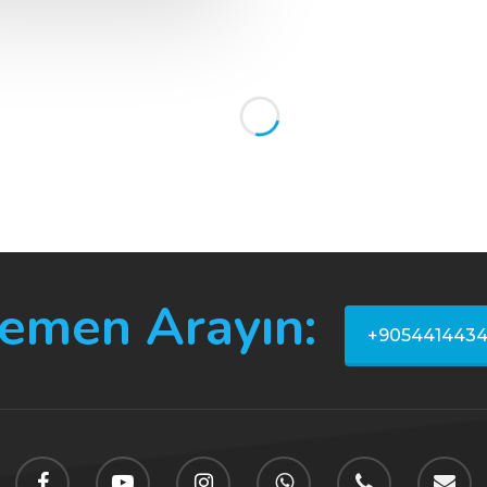
emen Arayın:
+905441443