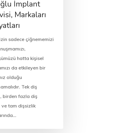
ğlu İmplant
isi, Markaları
yatları
nizin sadece çiğnememizi
onuşmamızı,
ümüzü hatta kişisel
mızı da etkileyen bir
ız olduğu
amalıdır. Tek diş
i, birden fazla diş
i ve tam dişsizlik
arında…