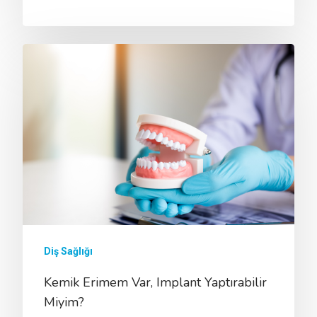
ONLINE RANDEVU
Anasayfa
Kurumsal
Tedavilerimiz
Hakkımızda
Diş Sağlığı
Kliniklerimiz
Sağlık Turizmi
CERRAHİ
Kemik Erimem Var, Implant Yaptırabilir
Miyim?
Hekimlerimiz
İmplant Tedavisi
İdari Kadro
ESTETİK