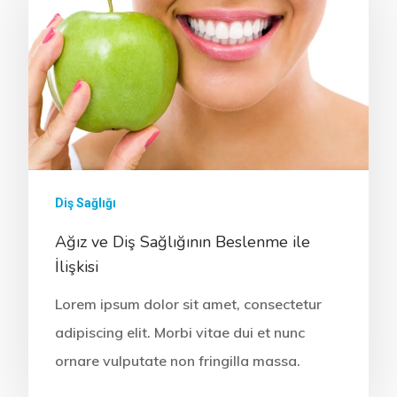
ONLINE RANDEVU
Anasayfa
Kurumsal
Tedavilerimiz
Hakkımızda
Diş Sağlığı
Kliniklerimiz
Ağız ve Diş Sağlığının Beslenme ile
Sağlık Turizmi
CERRAHİ
İlişkisi
Hekimlerimiz
İmplant Tedavisi
İdari Kadro
ESTETİK
Lorem ipsum dolor sit amet, consectetur
Sağlık Turizmi
All On Four İmplant
Diş Beyazlatma (Ble
Kurumsal Kimlik
BRANŞLAR
adipiscing elit. Morbi vitae dui et nunc
İletişim
Kişiye Özel İmplant
Estetik Diş Hekimliği
Protez
Anlaşmalı Kurumlar
ornare vulputate non fringilla massa.
20 Yaş Diş Çekimi (C
Estetik Dolgu (Komp
Ortodonti / Diş Teli 
Estetik İncim Kariyer