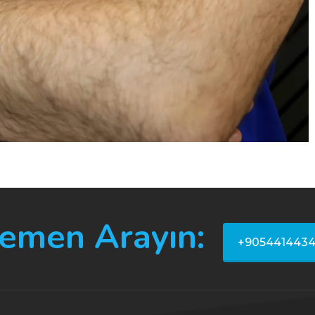
emen Arayın:
+905441443