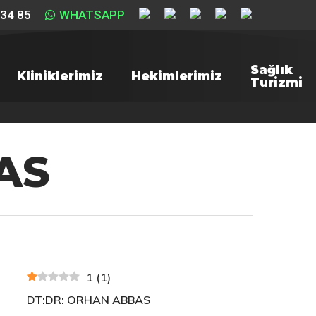
 34 85
WHATSAPP
Sağlık
Kliniklerimiz
Hekimlerimiz
Turizmi
AS
1
(
1
)
DT:DR: ORHAN ABBAS