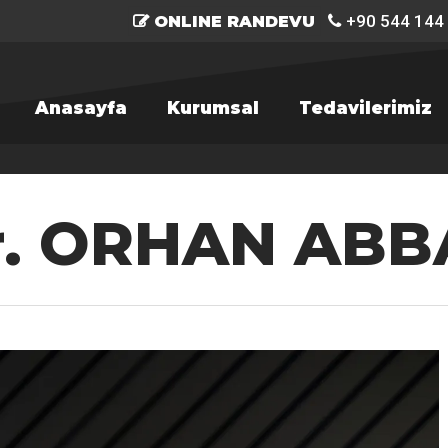
+90 544 144
ONLINE RANDEVU
Anasayfa
Kurumsal
Tedavilerimiz
r. ORHAN ABB
R'a basın.