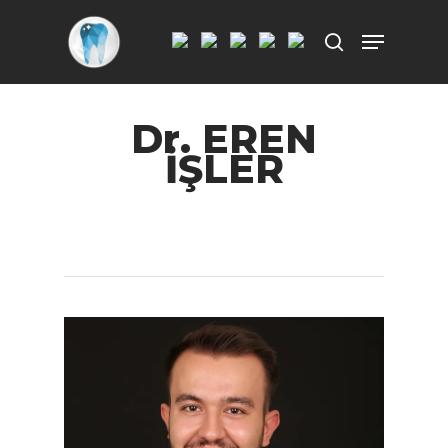
Aramak istediğiniz kelimeyi yazarak
Dr. EREN
ENTER'a basın.
İŞLER