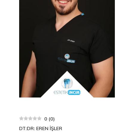
0
(
0
)
DT:DR: EREN İŞLER