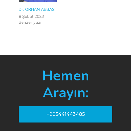
Dr. ORHAN ABBAS
8 Şubat 2023
Benzer yazı
Hemen
Arayın:
+905441443485